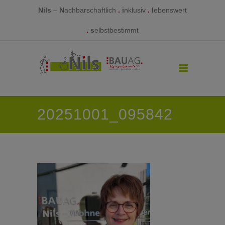
Nils
–
N
achbarschaftlich
.
i
nklusiv
.
l
ebenswert
.
s
elbstbestimmt
20251001_095842