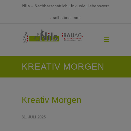
Nils
–
N
achbarschaftlich
.
i
nklusiv
.
l
ebenswert
.
s
elbstbestimmt
KREATIV MORGEN
Kreativ Morgen
31. JULI 2025