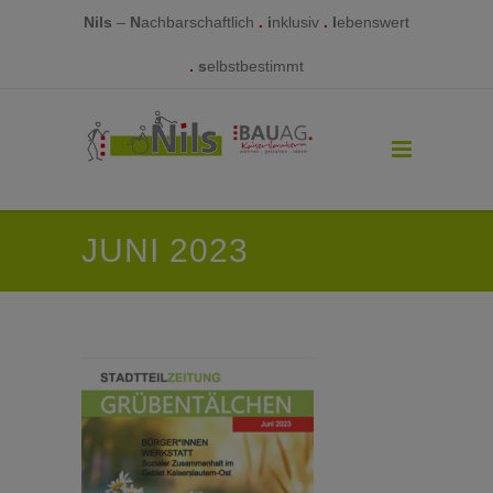
Nils
–
N
achbarschaftlich
.
i
nklusiv
.
l
ebenswert
.
s
elbstbestimmt
JUNI 2023