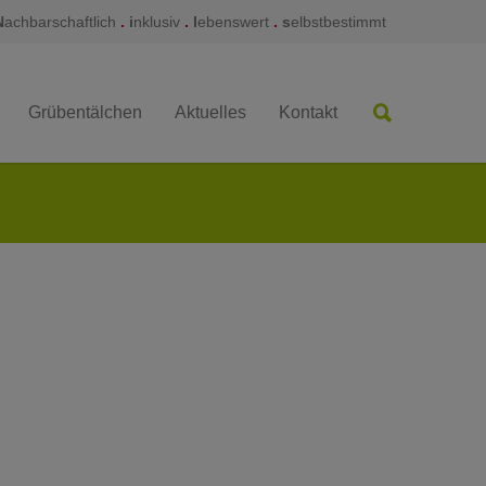
N
achbarschaftlich
.
i
nklusiv
.
l
ebenswert
.
s
elbstbestimmt
Grübentälchen
Aktuelles
Kontakt