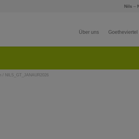
Nils
–
Über uns
Goetheviertel
n
/
NILS_GT_JANAUR2026