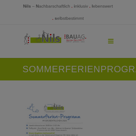
Nils
–
N
achbarschaftlich
.
i
nklusiv
.
l
ebenswert
.
s
elbstbestimmt
SOMMERFERIENPROGR