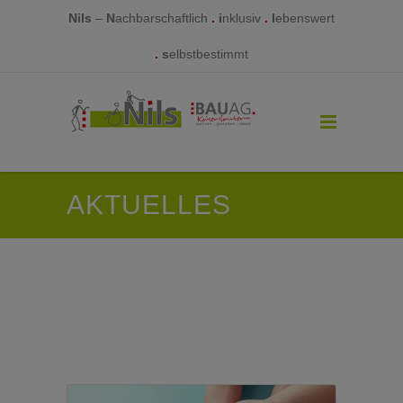
Nils
–
N
achbarschaftlich
.
i
nklusiv
.
l
ebenswert
.
s
elbstbestimmt
AKTUELLES