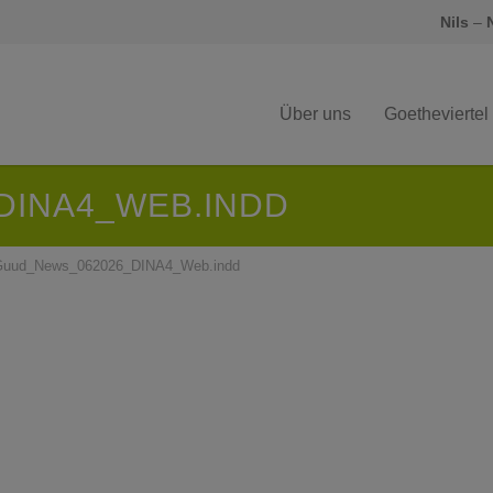
Nils
–
Über uns
Goetheviertel
DINA4_WEB.INDD
Guud_News_062026_DINA4_Web.indd