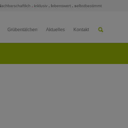
N
achbarschaftlich
.
i
nklusiv
.
l
ebenswert
.
s
elbstbestimmt
Grübentälchen
Aktuelles
Kontakt