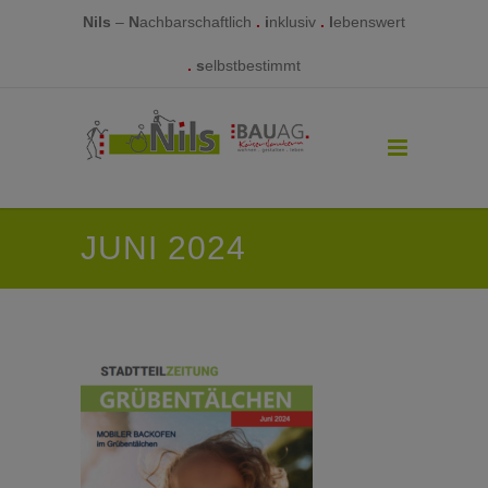
Nils
–
N
achbarschaftlich
.
i
nklusiv
.
l
ebenswert
.
s
elbstbestimmt
JUNI 2024