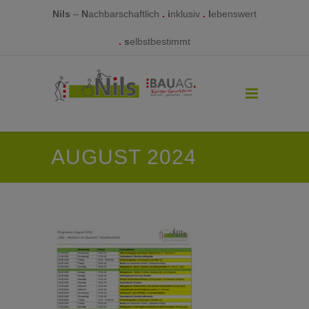
Nils
–
N
achbarschaftlich
.
i
nklusiv
.
l
ebenswert
.
s
elbstbestimmt
AUGUST 2024