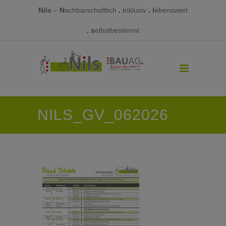
Nils
–
N
achbarschaftlich
.
i
nklusiv
.
l
ebenswert
.
s
elbstbestimmt
NILS_GV_062026