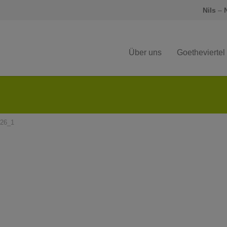
Nils
–
Über uns
Goetheviertel
26_1