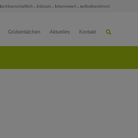
N
achbarschaftlich
.
i
nklusiv
.
l
ebenswert
.
s
elbstbestimmt
Grübentälchen
Aktuelles
Kontakt