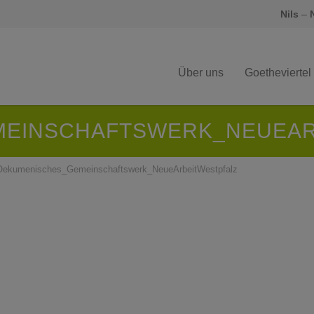
Nils
–
Über uns
Goetheviertel
EINSCHAFTSWERK_NEUEAR
Oekumenisches_Gemeinschaftswerk_NeueArbeitWestpfalz