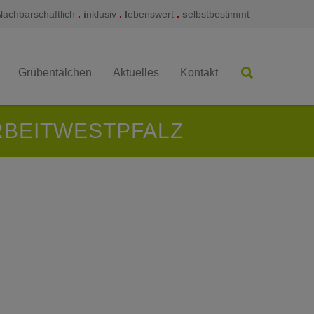
N
achbarschaftlich
.
i
nklusiv
.
l
ebenswert
.
s
elbstbestimmt
Grübentälchen
Aktuelles
Kontakt
BEITWESTPFALZ