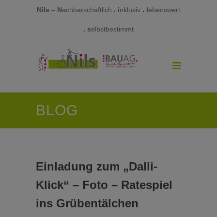
Nils
–
N
achbarschaftlich
.
i
nklusiv
.
l
ebenswert
.
s
elbstbestimmt
BLOG
Einladung zum „Dalli-
Klick“ – Foto – Ratespiel
ins Grübentälchen