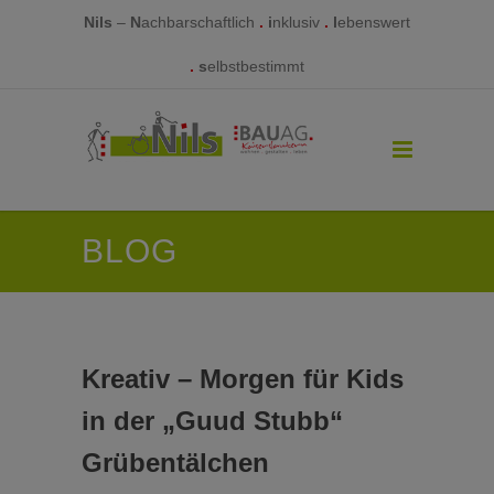
Nils
–
N
achbarschaftlich
.
i
nklusiv
.
l
ebenswert
.
s
elbstbestimmt
BLOG
Kreativ – Morgen für Kids
in der „Guud Stubb“
Grübentälchen