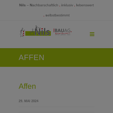
Nils
–
N
achbarschaftlich
.
i
nklusiv
.
l
ebenswert
.
s
elbstbestimmt
AFFEN
Affen
29. MAI 2024