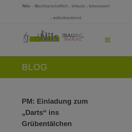
Nils
–
N
achbarschaftlich
.
i
nklusiv
.
l
ebenswert
.
s
elbstbestimmt
BLOG
PM: Einladung zum
„Darts“ ins
Grübentälchen