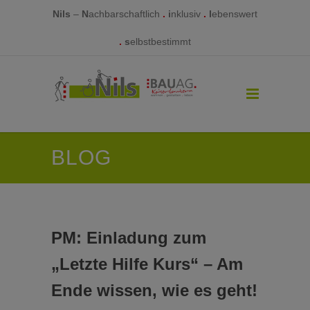
Nils
–
N
achbarschaftlich
.
i
nklusiv
.
l
ebenswert
.
s
elbstbestimmt
BLOG
PM: Einladung zum
„Letzte Hilfe Kurs“ – Am
Ende wissen, wie es geht!