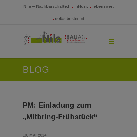
Nils
–
N
achbarschaftlich
.
i
nklusiv
.
l
ebenswert
.
s
elbstbestimmt
BLOG
PM: Einladung zum
„Mitbring-Frühstück“
10. MAI 2024