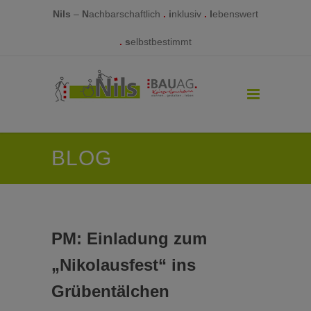
Nils
–
N
achbarschaftlich
.
i
nklusiv
.
l
ebenswert
.
s
elbstbestimmt
BLOG
PM: Einladung zum
„Nikolausfest“ ins
Grübentälchen