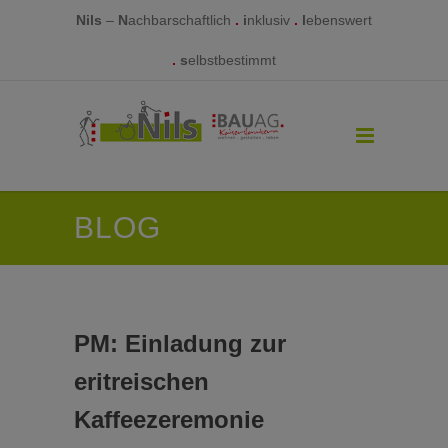
Nils
–
N
achbarschaftlich
.
i
nklusiv
.
l
ebenswert
.
s
elbstbestimmt
BLOG
PM: Einladung zur
eritreischen
Kaffeezeremonie