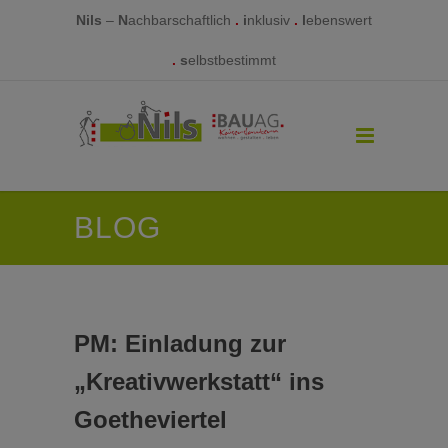
Nils
–
N
achbarschaftlich
.
i
nklusiv
.
l
ebenswert
.
s
elbstbestimmt
BLOG
PM: Einladung zur
„Kreativwerkstatt“ ins
Goetheviertel