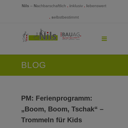
Nils
–
N
achbarschaftlich
.
i
nklusiv
.
l
ebenswert
.
s
elbstbestimmt
BLOG
PM: Ferienprogramm:
„Boom, Boom, Tschak“ –
Trommeln für Kids