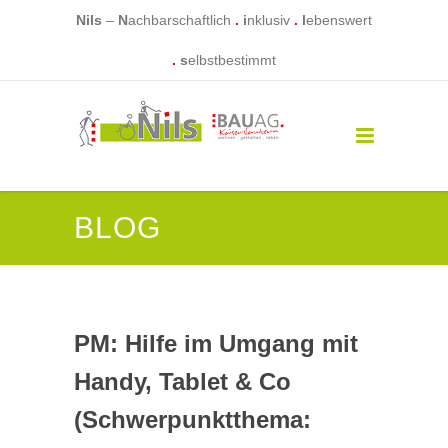
Nils
–
N
achbarschaftlich
.
i
nklusiv
.
l
ebenswert
.
s
elbstbestimmt
BLOG
PM: Hilfe im Umgang mit
Handy, Tablet & Co
(Schwerpunktthema: