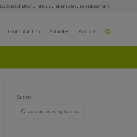
N
achbarschaftlich
.
i
nklusiv
.
l
ebenswert
.
s
elbstbestimmt
Grübentälchen
Aktuelles
Kontakt
Suche: