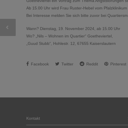
Goetheviertel ein Vortrag zum Thema Angststörungen st
Ab 15.00 Uhr wird Frau Ruster-Hebel vom Pfalzklinikum
Bei Interesse melden Sie sich bitte zuvor bei Quartie
Wann? Dienstag, 19. November 2024, ab 15.00 Uhr
Wo? „Nils – Wohnen im Quartier“ Goetheviertel,
„Guud Stubb“, Hohlestr. 12, 67655 Kaiserslautern
Facebook
Twitter
Reddit
Pinterest
Kontakt